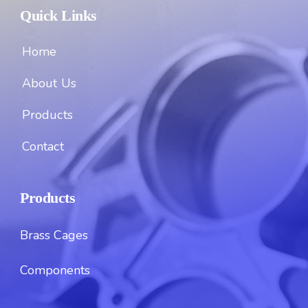
Quick Links
Home
About Us
Products
Contact
Products
Brass Cages
Components