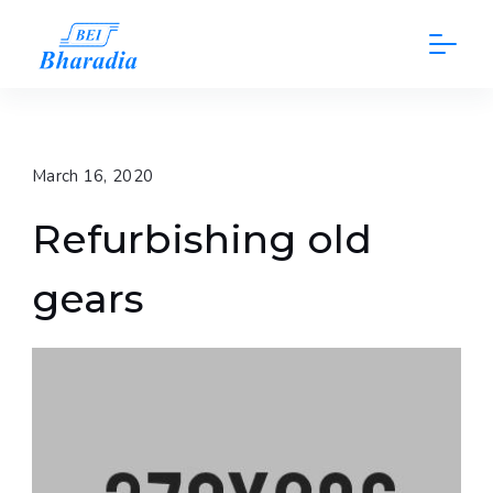
Skip
to
content
March 16, 2020
Refurbishing old
gears