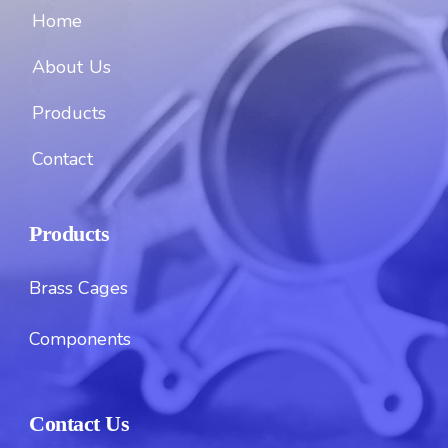
Home
About Us
Products
Contact
Products
Brass Cages
Components
Contact Us