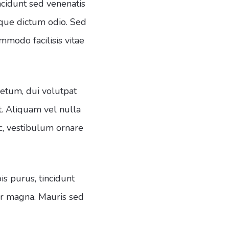
ncidunt sed venenatis
esque dictum odio. Sed
ommodo facilisis vitae
etum, dui volutpat
it. Aliquam vel nulla
 ac, vestibulum ornare
s purus, tincidunt
por magna. Mauris sed