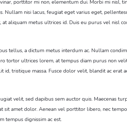
inar, porttitor mi non, elementum dui. Morbi mi nisl, ti
is. Nullam nisi lacus, feugiat eget varius eget, pellent
st, at aliquam metus ultrices id. Duis eu purus vel nisl c
s tellus, a dictum metus interdum ac. Nullam condim
bero tortor ultrices lorem, at tempus diam purus non vel
it id, tristique massa. Fusce dolor velit, blandit ac erat
giat velit, sed dapibus sem auctor quis. Maecenas turpi
rat sit amet dolor. Aenean vel porttitor libero, nec tem
m tempus dignissim ac est.