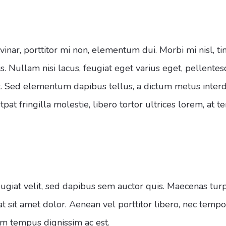
inar, porttitor mi non, elementum dui. Morbi mi nisl, ti
is. Nullam nisi lacus, feugiat eget varius eget, pellent
est. Sed elementum dapibus tellus, a dictum metus inte
pat fringilla molestie, libero tortor ultrices lorem, at
giat velit, sed dapibus sem auctor quis. Maecenas turpi
rat sit amet dolor. Aenean vel porttitor libero, nec tem
m tempus dignissim ac est.