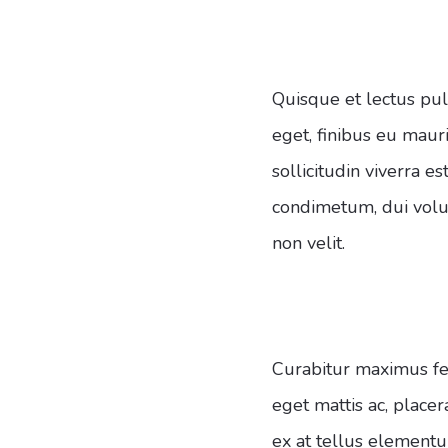
Quisque et lectus pulv
eget, finibus eu maur
sollicitudin viverra 
condimetum, dui volut
non velit.
Curabitur maximus feu
eget mattis ac, place
ex at tellus elementu