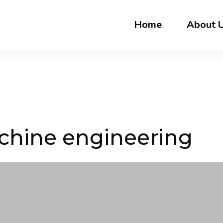
Home
About 
hine engineering