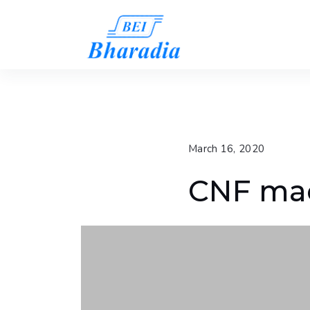
Skip
to
content
March 16, 2020
CNF mac