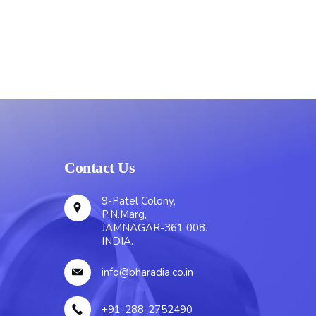
Contact Us
9-Patel Colony,
P.N.Marg,
JAMNAGAR-361 008.
INDIA.
info@bharadia.co.in
+91-288-2752490