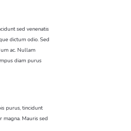
ncidunt sed venenatis
esque dictum odio. Sed
rdum ac. Nullam
 tempus diam purus
s purus, tincidunt
por magna. Mauris sed